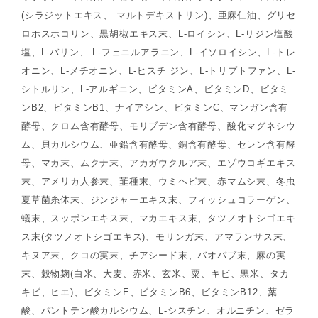
(シラジットエキス、 マルトデキストリン)、亜麻仁油、グリセ
ロホスホコリン、黒胡椒エキス末、L-ロイシン、L-リジン塩酸
塩、L-バリン、 L-フェニルアラニン、L-イソロイシン、L-トレ
オニン、L-メチオニン、L-ヒスチ ジン、L-トリプトファン、L-
シトルリン、L-アルギニン、ビタミンA、ビタミンD、ビタミ
ンB2、ビタミンB1、ナイアシン、ビタミンC、マンガン含有
酵母、クロム含有酵母、モリブデン含有酵母、酸化マグネシウ
ム、貝カルシウム、亜鉛含有酵母、銅含有酵母、セレン含有酵
母、マカ末、ムクナ末、アカガウクルア末、エゾウコギエキス
末、アメリカ人参末、韮種末、ウミヘビ末、赤マムシ末、冬虫
夏草菌糸体末、ジンジャーエキス末、フィッシュコラーゲン、
蟻末、スッポンエキス末、マカエキス末、タツノオトシゴエキ
ス末(タツノオトシゴエキス)、モリンガ末、アマランサス末、
キヌア末、クコの実末、チアシード末、バオバブ末、麻の実
末、穀物麹(白米、大麦、赤米、玄米、粟、キビ、黒米、タカ
キビ、ヒエ)、ビタミンE、ビタミンB6、ビタミンB12、葉
酸、パントテン酸カルシウム、L-シスチン、オルニチン、ゼラ